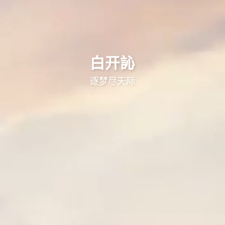
白开訫
出自 -