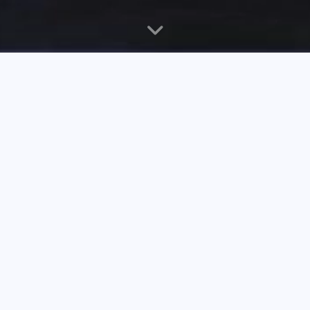
想说点什么
想说点什么
想说点什么
首页
飞牛FnOS
资讯杂谈
生活随笔
色影无忌
更多
飞牛FnOs中Docker部署awtrix2