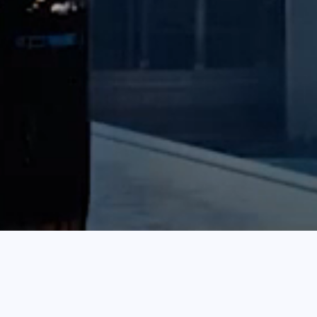
首页
飞牛FnOS
资讯杂谈
生活随笔
色影无