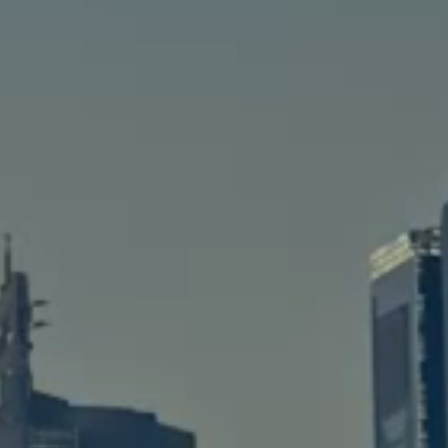
2
2
1
1
1
io对象存储
南沙
饺子
十年之约
RustDesk
0
1
1
1
象存储
南沙慧谷超级堤
广州美术馆
打印机
1
1
2
环线
Synology Drive
飞牛FnOs
七月 2025
六月 2025
2
2
篇
篇
十一月 2024
九月 2024
1
1
篇
篇