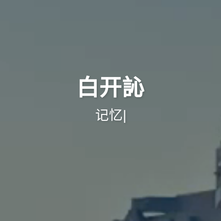
寻找感兴趣的领域
0
1
1
1
Halo
晚霞
Artalk
共享
min
1
2
6
扫描文件夹
端口
Docker
mini对
白开訫
1
2
1
6
天文山
备份
主题
群晖
金麦
出
|
十月 2025
九月 2025
1
1
篇
篇
一月 2025
十二月 2024
2
3
篇
篇